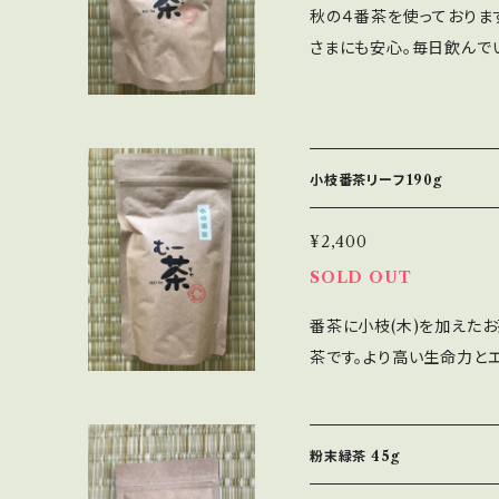
秋の４番茶を使っておりま
さまにも安心。毎日飲んで
グ1つで湯呑3杯程度ご利
しまった場合、フライパン
小枝番茶リーフ190g
¥2,400
SOLD OUT
番茶に小枝(木)を加えた
茶です。より高い生命力と
水1リットル当たり7gを目
下さい。時間が経って香り
ていただくと香りが際立ち
粉末緑茶 45g