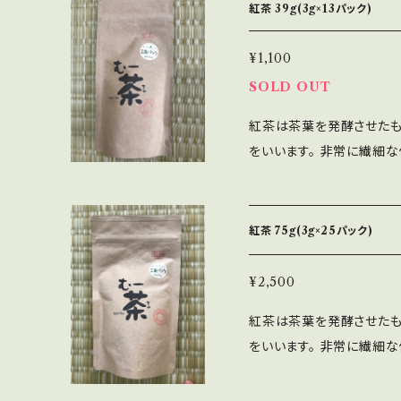
水1リットル当たり12g程
紅茶 39g(3g×13パック)
¥1,100
SOLD OUT
紅茶は茶葉を発酵させたも
をいいます。 非常に繊細
なっております。 100℃
さい。ティーバッグは1つで
紅茶 75g(3g×25パック)
¥2,500
紅茶は茶葉を発酵させたも
をいいます。 非常に繊細
なっております。 100℃
さい。ティーバッグは1つで