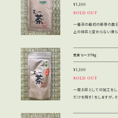
¥1,100
SOLD OUT
一番茶の最初の新芽の数日
上の抹茶と変わらない滑ら
と摂れることが最大の特徴です。 水や湯に適量を溶かし
りください。 他にも抹茶ミ
て。むー塩に混ぜて抹茶塩で
荒茶 リーフ70g
封をして冷暗所へ保存しお
¥1,100
SOLD OUT
一度お茶としての加工をし
だけを残す）をしますが、
茶です。渋みが少なく香りが際立つお茶です
0g程度を目安にお使いく