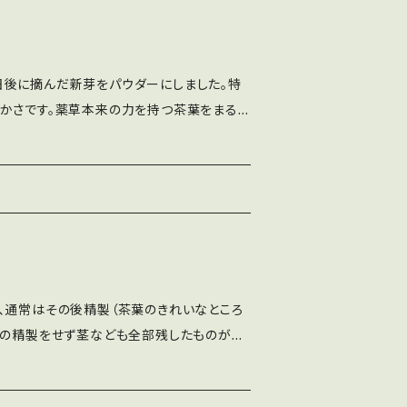
後に摘んだ新芽をパウダーにしました。特
かさです。薬草本来の力を持つ茶葉をまるご
てお召し上が
ルクで。バニラアイスにかけて。お菓子に混ぜ
。など、お試しください。 開封後はしっかり
早めにお召し上がりください。
、通常はその後精製（茶葉のきれいなところ
その精製をせず茎なども全部残したものが荒
。 湯1リットル当たり8g～1
ださい。甘さが引き立つ水出しもおすすめで、