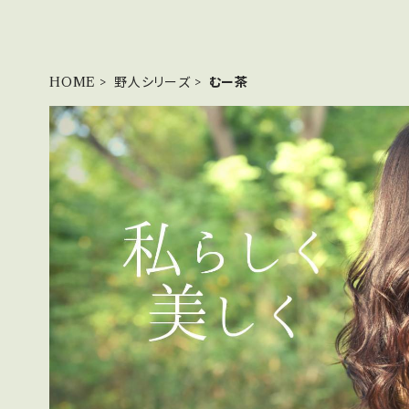
HOME
野人シリーズ
むー茶