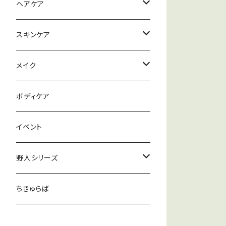
ハナヘナナチュラル
ヘアケア
ハナヘナハーバルブラウン
シャンプー
スキンケア
ハナヘナマホガニー
リンス
メイク落とし
メイク
セルフヘナアイテム
トリートメント
洗顔
ファンデーション
ボディケア
ワックス
パック
リップ
イベント
化粧水
野人シリーズ
クリーム
むー塩
ちきゅらば
むー茶