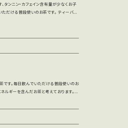
す、タンニン・カフェイン含有量が少なくお子
いただける普段使いのお茶です。 ティーバッ
用いただけます。 時間が経って香りが薄れて
などで煎っていただくと香りが際立ちます。
お茶です。毎日飲んでいただける普段使いのお
エネルギーを含んだお茶と考えております。
安に、沸騰した湯に茶葉を入れ、少し煮出して
が薄れてしまった場合、フライパンなどで煎っ
ます。