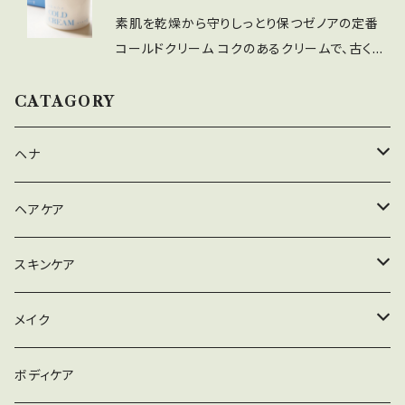
素肌を乾燥から守りしっとり保つゼノアの定番
コールドクリーム コクのあるクリームで、古くな
った皮脂やメイク汚れをしっかり落とすことに優
れています。 乾燥が気になる方、しっかりメイク
CATAGORY
する方に。 使用量目安 さくらんぼ大 ・ 無水型
（水で洗い流せないタイプ） ・成分 ミネラルオイ
ヘナ
ル：セレシン：ワセリン：マイクロクリスタリンワッ
クス：スクワラン：ミツロウ：ステアリルアルコー
ハナヘナナチュラル
ヘアケア
ル：酸化亜鉛：酸化チタン：香料
ハナヘナハーバルブラウン
シャンプー
スキンケア
ハナヘナマホガニー
リンス
メイク落とし
メイク
セルフヘナアイテム
トリートメント
洗顔
ファンデーション
ボディケア