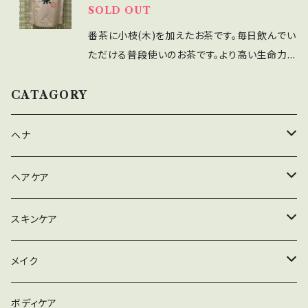
SOLD OUT
番茶に小枝(木)を加えたお茶です。毎日飲んでい
ただける普段使いのお茶です。より高い生命力と
エネルギーを含んだお茶と考えております。 水1
リットル当たり7gを目安に、沸騰した湯に茶葉を
CATAGORY
入れ、少し煮出して下さい。時間が経って香りが
薄れてしまった場合、フライパンなどで煎ってい
ヘナ
ただくと香りが際立ちます。
ハナヘナナチュラル
ヘアケア
ハナヘナハーバルブラウン
シャンプー
スキンケア
ハナヘナマホガニー
リンス
メイク落とし
メイク
セルフヘナアイテム
トリートメント
洗顔
ファンデーション
ボディケア