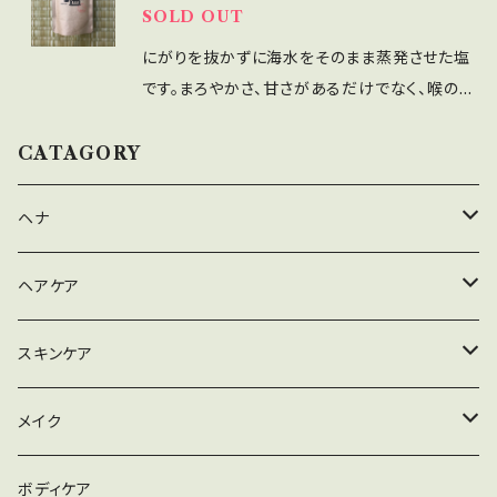
SOLD OUT
にがりを抜かずに海水をそのまま蒸発させた塩
です。まろやかさ、甘さがあるだけでなく、喉の乾
き、汗の量を減らす作用もあるようです。 天ぷら
にそのままかけて。お刺身の醤油代わりに。とい
CATAGORY
った使い方がおすすめですが、「空腹時にほんの
少しなめると空腹感がおさえられる」とおっしゃ
ヘナ
る方も。 湿気をとても吸いやすいので、ビンなど
の容器に乾燥剤と一緒に保管していただくと良
ハナヘナナチュラル
ヘアケア
いでしょう。湿気がきてしまったときは土鍋やフラ
イパンなどで煎っていただくと戻ります。
ハナヘナハーバルブラウン
シャンプー
スキンケア
ハナヘナマホガニー
リンス
メイク落とし
メイク
セルフヘナアイテム
トリートメント
洗顔
ファンデーション
ボディケア