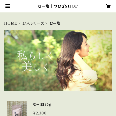
むー塩 | つむぎSHOP
HOME
野人シリーズ
むー塩
むー塩135g
¥2,300