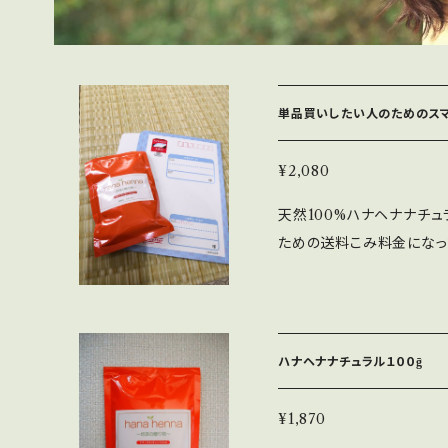
単品買いしたい人のためのスマ
¥2,080
天然100%ハナヘナナチュ
ための送料こみ料金になっ
で１つだけの購入なら送料
場合は通常のハナヘナを選択ください ナチュラ
粉末に対して約４倍の常温
でよく混ぜて味噌より固め
ハナヘナナチュラル１００ḡ
ーストが馴染んで、柔らか
うなら少し水を足して塗りやすい
¥1,870
目安 分け目だけ染める場