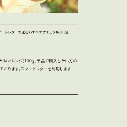
ートレターで送るハナヘナナチュラル100g
ラル(オレンジ)100g、単品で購入したい方の
ております。スマートレターを利用しますの
お得になっています 他の商品と同時購入の
ル(オレンジ)の作り方
の水、またはぬるま湯で溶きます。マドラー
くらい。その状態で3時間以上寝かせると、ペ
くなります 塗る前に固さを確認して、固いよ
固さに調整してください 粉末の量の
合は、スプーン一杯 根本中心に染める場合