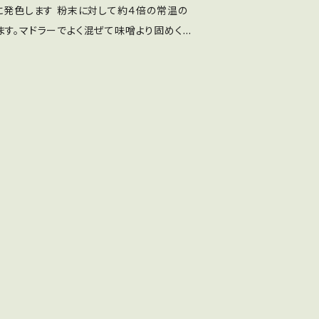
ジに発色します 粉末に対して約４倍の常温の
で染める場合は100g全て ヘナの塗り方
ます。マドラーでよく混ぜて味噌より固めくら
e.com/watch?v=IvWKHNlx1Mk&featu
寝かせると、ペーストが馴染んで、柔らかくな
認して、固いようなら少し水を足して塗りやす
放置時間は30分～何時間でもOK 長く置く
youtub
HNlx1Mk&feature=youtu.be