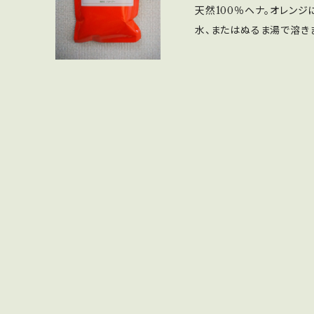
天然100％ヘナ。オレン
は、50gくらい ロングを毛先ま
水、またはぬるま湯で溶き
動画 https://m.youtub
い。その状態で3時間以上
re=youtu.be
ります 塗る前に固さを確
い固さに調整してください 
ほど艶としっとり感が増します ヘナの塗り方動画 https://m.
e.com/watch?v=IvWK