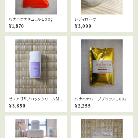
ハナヘナナチュラル１００ḡ
レディローザ
¥1,870
¥3,000
ゼノア UVブロッククリームMA
ハナヘナハーブブラウン１００ḡ
X for Face（日やけ止めクリー
¥3,850
¥2,255
ム・化粧下地）30mL