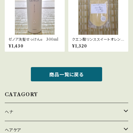
ゼノア洗髪せっけんα 300ml
クエン酸リンススイートオレンジ
スノー
¥1,430
¥1,320
商品一覧に戻る
CATAGORY
ヘナ
ハナヘナナチュラル
ヘアケア