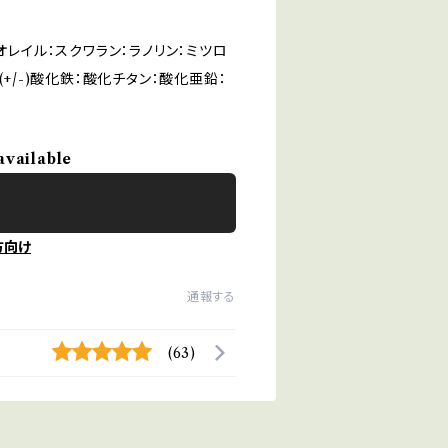
オレイル：スクワラン：ラノリン：ミツロ
+/-)酸化鉄：酸化チタン：酸化亜鉛：
available
方向け
通報する
(63)