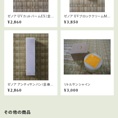
ゼノア UVカットバームEX（全身
ゼノア UVブロッククリームMA
用日やけ止めバーム）25g SPF
X for Face（日やけ止めクリー
¥2,860
¥3,850
39.9 PA++++
ム・化粧下地）30mL
ゼノア アンティサンバン（全身用
リトルサンシャイン
日やけ止めクリーム）60g
¥2,860
¥3,000
その他の商品