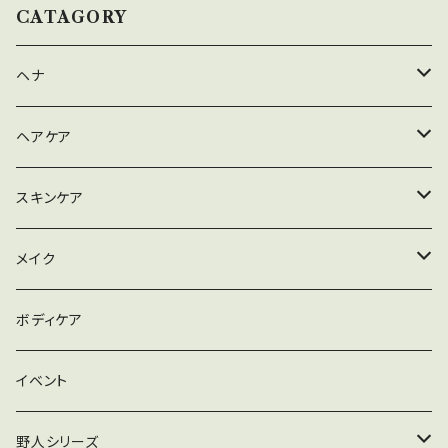
CATAGORY
ヘナ
ハナヘナナチュラル
ヘアケア
ハナヘナハーバルブラウン
シャンプー
スキンケア
ハナヘナマホガニー
リンス
メイク落とし
メイク
セルフヘナアイテム
トリートメント
洗顔
ファンデーション
ボディケア
ワックス
パック
リップ
イベント
化粧水
野人シリーズ