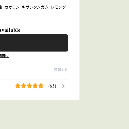
油：カオリン：キサンタンガム：レモング
available
方向け
通報する
(63)