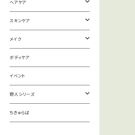
ハナヘナナチュラル
ヘアケア
ハナヘナハーバルブラウン
シャンプー
スキンケア
ハナヘナマホガニー
リンス
メイク落とし
メイク
セルフヘナアイテム
トリートメント
洗顔
ファンデーション
ボディケア
ワックス
パック
リップ
イベント
化粧水
野人シリーズ
クリーム
むー塩
ちきゅらば
むー茶