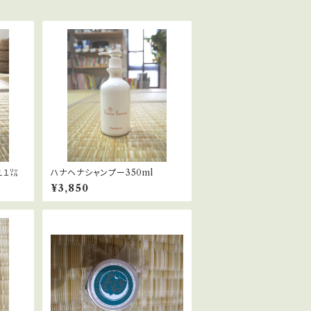
え１㍑
ハナヘナシャンプー350ml
¥3,850