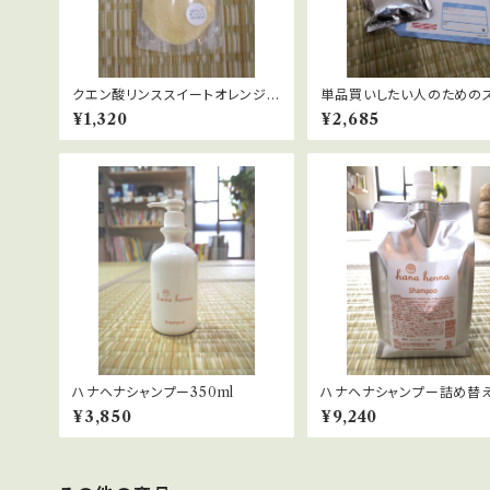
クエン酸リンススイートオレンジス
単品買いしたい人のための
ノー
トレターで送るハナヘナミッ
¥1,320
¥2,685
ーブ100g
ハナヘナシャンプー350ml
ハナヘナシャンプー詰め替
¥3,850
¥9,240