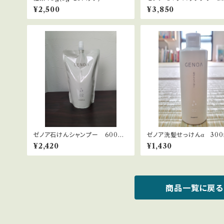
for Face（日やけ止めクリ
¥2,500
¥3,850
化粧下地）30mL
ゼノア石けんシャンプー 600ml
ゼノア洗髪せっけんα 300
詰め替えタイプ
¥2,420
¥1,430
商品一覧に戻る