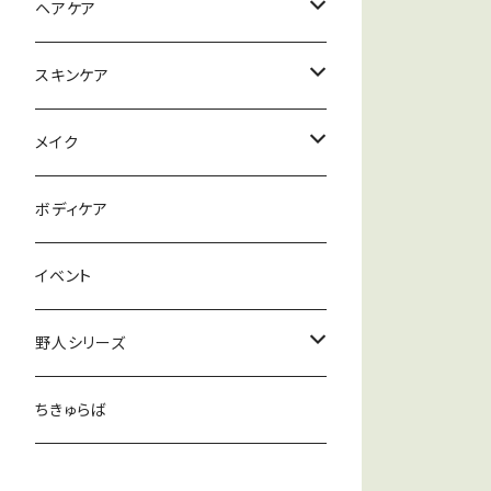
ハナヘナナチュラル
ヘアケア
ハナヘナハーバルブラウン
シャンプー
スキンケア
ハナヘナマホガニー
リンス
メイク落とし
メイク
セルフヘナアイテム
トリートメント
洗顔
ファンデーション
ボディケア
ワックス
パック
リップ
イベント
化粧水
野人シリーズ
クリーム
むー塩
ちきゅらば
むー茶