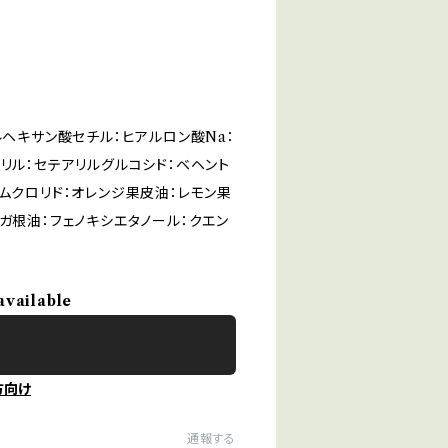
ルヘキサン酸セチル：ヒアルロン酸Na：
リル：セテアリルグルコシド：ベヘント
ムクロリド：オレンジ果皮油：レモン果
ガ根油：フェノキシエタノール：クエン
available
方向け
通報する