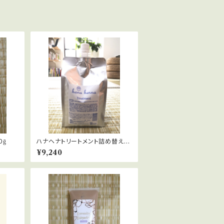
０ḡ
ハナヘナトリートメント詰め替え１
㍑
¥9,240